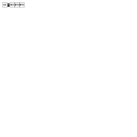
�