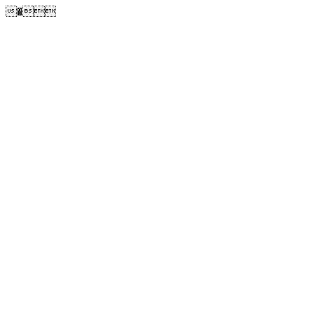
�