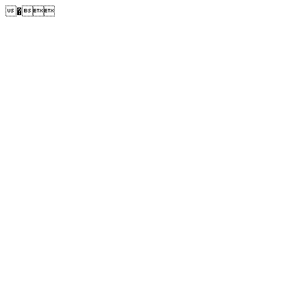
�