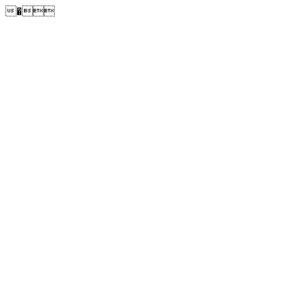
�