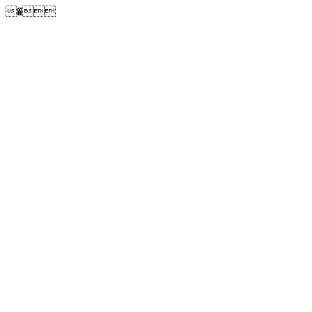
�