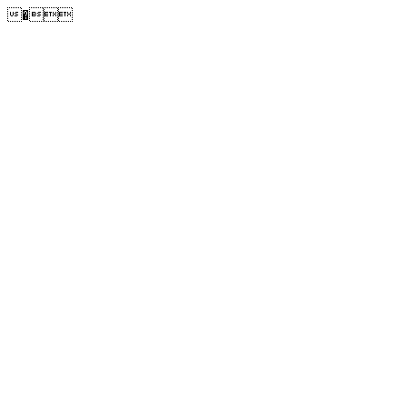
�