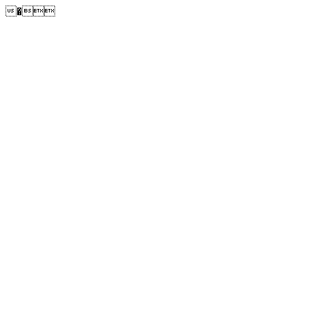
�