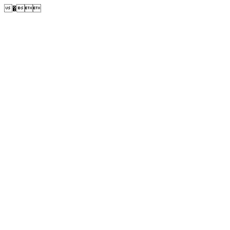
�