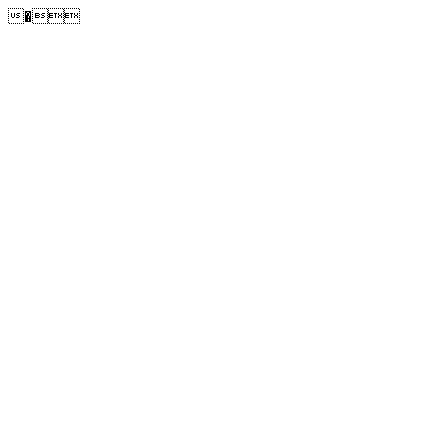
�