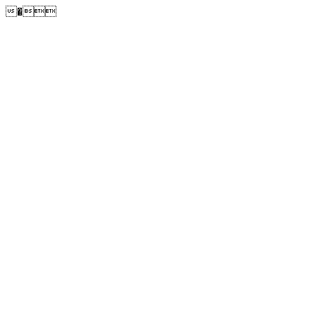
�