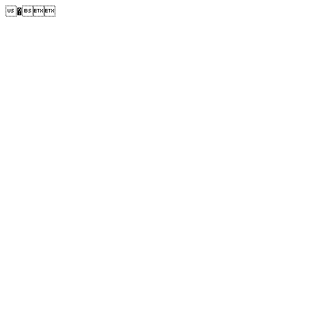
�