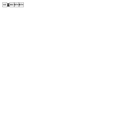
�