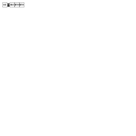
�