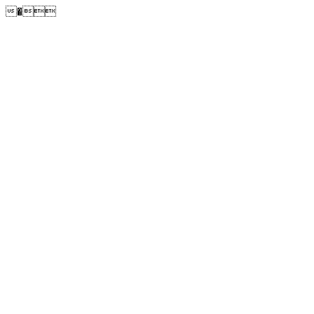
�