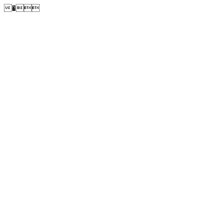
�