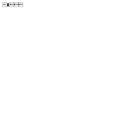
�