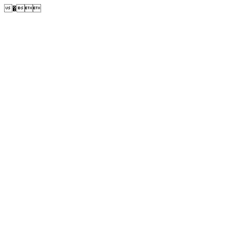
�