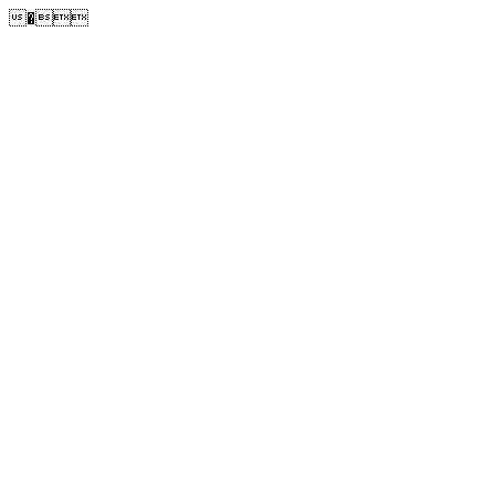
�