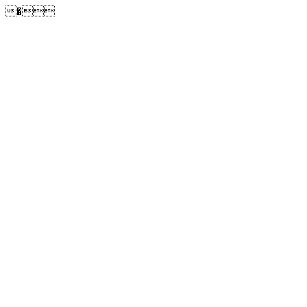
�