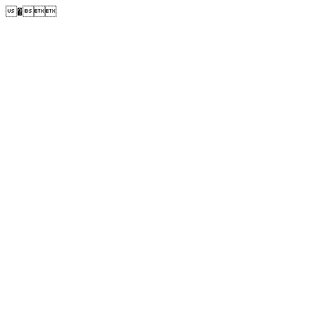
�