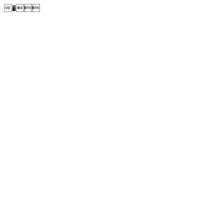
�