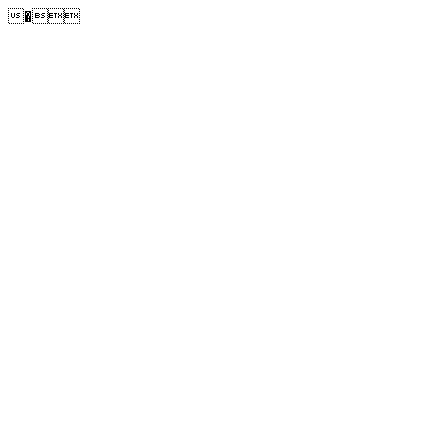
�