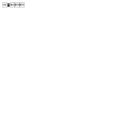
�