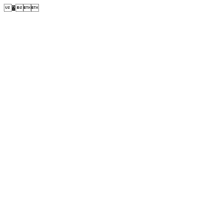
�