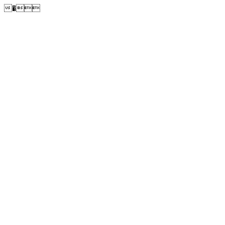
�