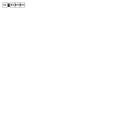
�