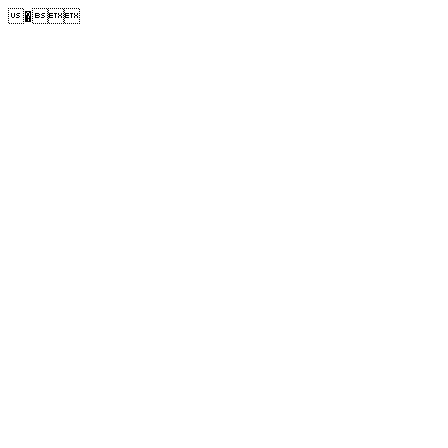
�