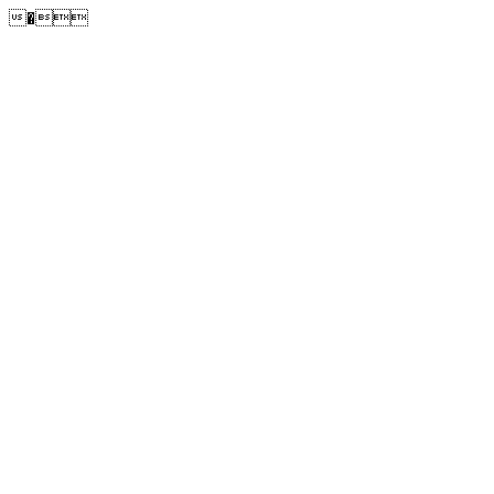
�