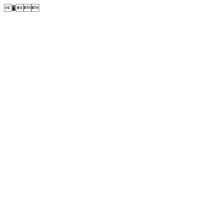
�