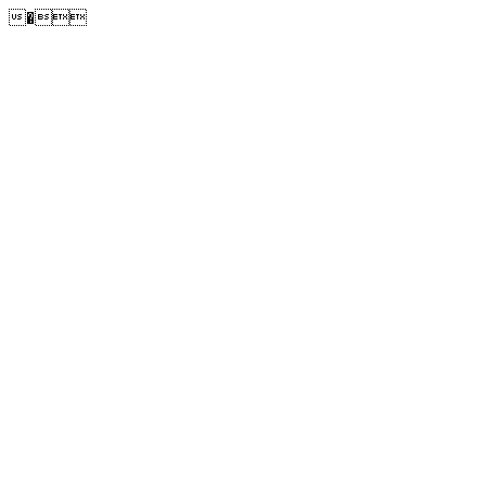
�