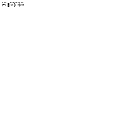
�