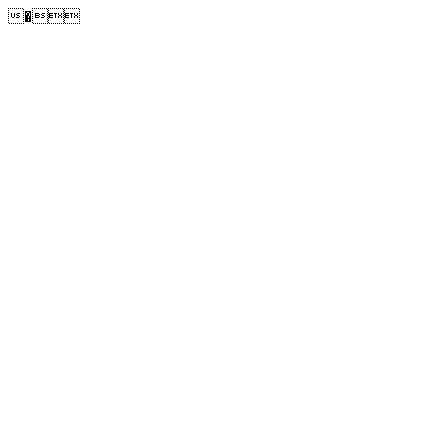
�