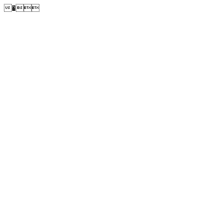
�