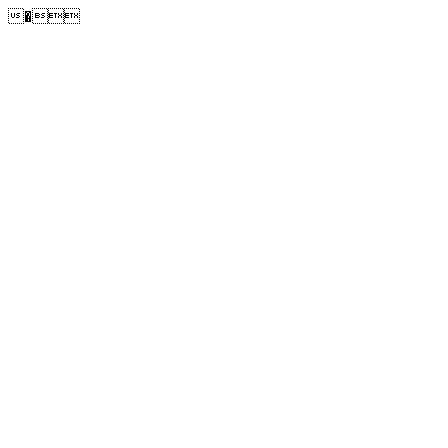
�