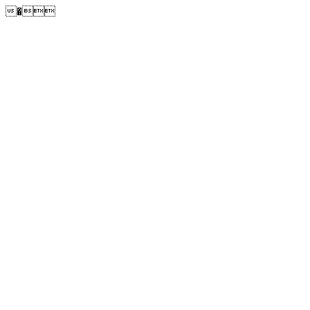
�