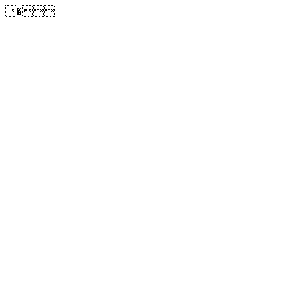
�