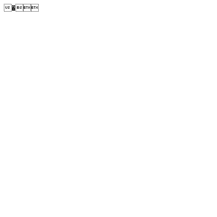
�