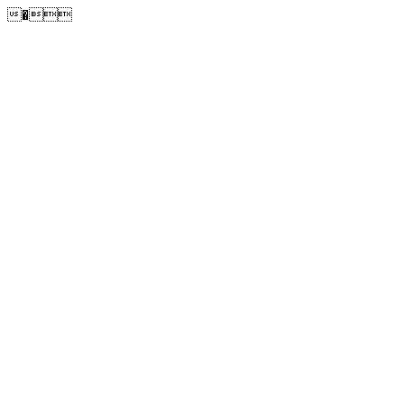
�