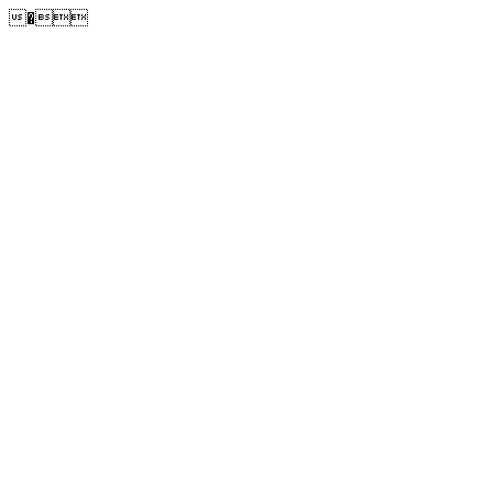
�