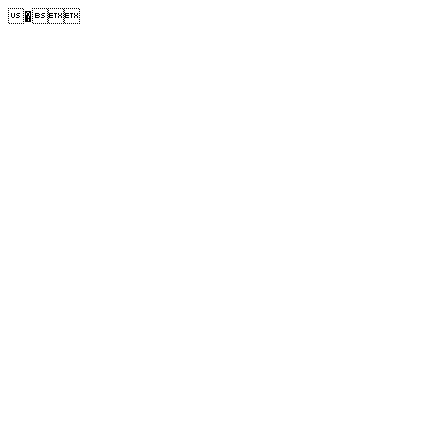
�