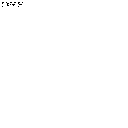
�