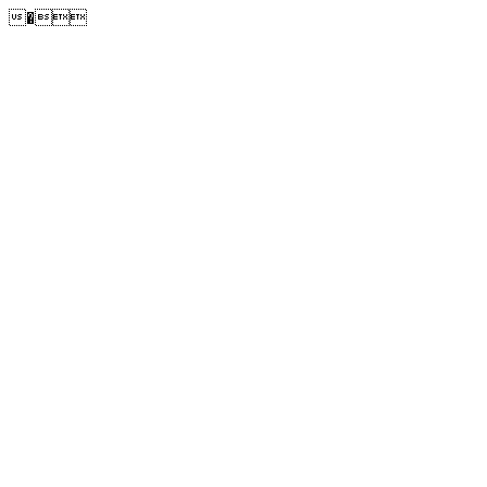
�