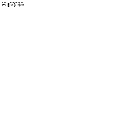
�