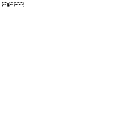
�