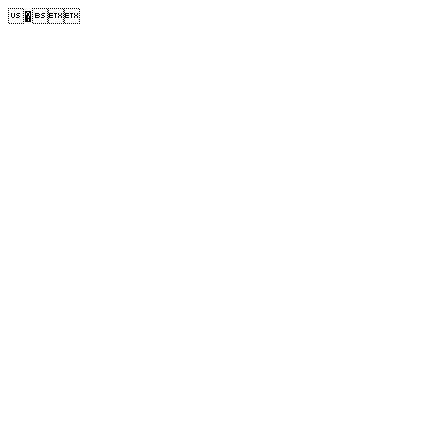
�