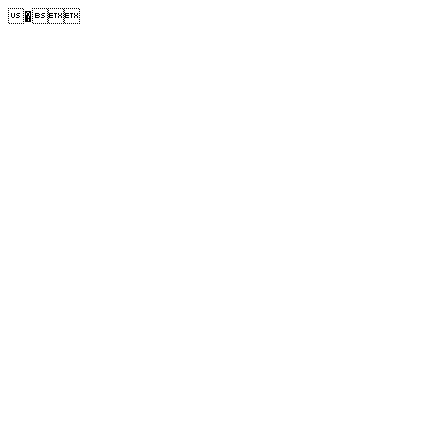
�