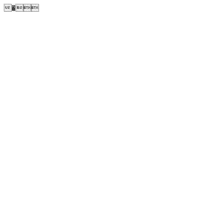
�