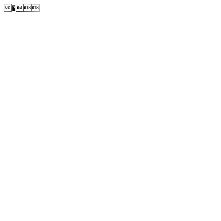
�