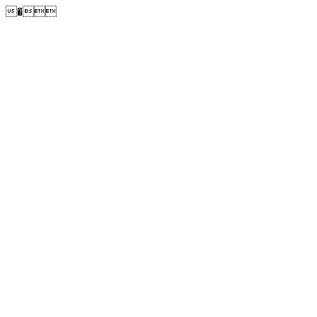
�