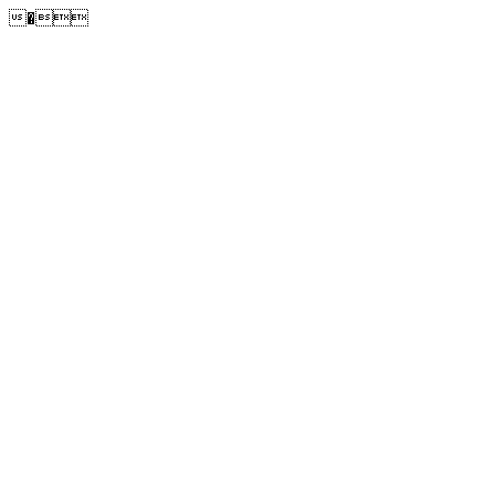
�